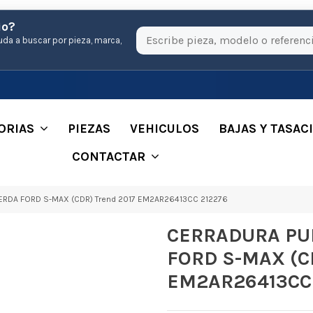
io?
uda a buscar por pieza, marca,
ORIAS
PIEZAS
VEHICULOS
BAJAS Y TASAC
CONTACTAR
RDA FORD S-MAX (CDR) Trend 2017 EM2AR26413CC 212276
CERRADURA PU
FORD S-MAX (CD
EM2AR26413CC