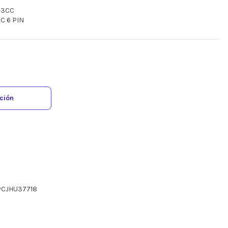
413CC
C 6 PIN
ación
PCJHU37718