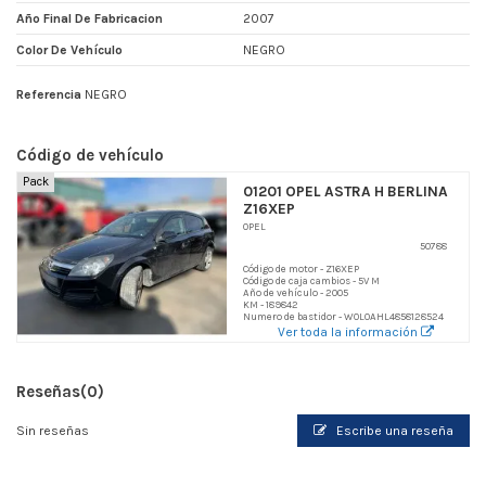
Año Final De Fabricacion
2007
Color De Vehículo
NEGRO
Referencia
NEGRO
Código de vehículo
Pack
01201 OPEL ASTRA H BERLINA
Z16XEP
OPEL
50788
Código de motor - Z16XEP
Código de caja cambios - 5V M
Año de vehículo - 2005
KM - 189842
Numero de bastidor - W0L0AHL4858128524
Ver toda la información
Reseñas
(0)
Sin reseñas
Escribe una reseña