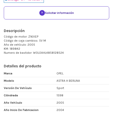
?
Solicitar información
Descripción
Código de motor: Z16XEP
Código de caja cambios: 5V M
Año de vehículo: 2005
KM: 189842
Numero de bastidor: W0L0AHL4858128524
Detalles del producto
Marca
OPEL
Modelo
ASTRA H BERLINA
Versión De Vehículo
Sport
Cilindrada
1598
Año Vehículo
2005
Año Inicio De Fabricacion
2004