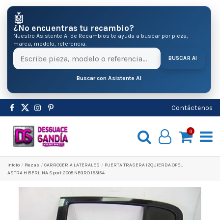
🤖
¿No encuentras tu recambio?
Nuestro Asistente AI de Recambios te ayuda a buscar por pieza,
marca, modelo, referencia.
BUSCAR AI
Buscar con Asistente AI
Contáctenos
0
Inicio
Pіezas
CARROCERIA LATERALES
PUERTA TRASERA IZQUIERDA OPEL
ASTRA H BERLINA Sport 2005 NEGRO 195154