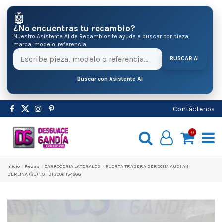
🤖
¿No encuentras tu recambio?
Nuestro Asistente AI de Recambios te ayuda a buscar por pieza,
marca, modelo, referencia.
BUSCAR AI
Buscar con Asistente AI
Contáctenos
0
Inicio
Pіezas
CARROCERIA LATERALES
PUERTA TRASERA DERECHA AUDI A4
BERLINA (8E) 1.9 TDI 2006 154866