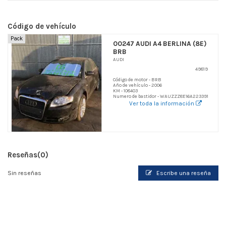
Código de vehículo
Pack
00247 AUDI A4 BERLINA (8E)
BRB
AUDI
49819
Código de motor - BRB
Año de vehículo - 2006
KM - 108403
Numero de bastidor - WAUZZZ8E16A223391
Ver toda la información
Reseñas
(0)
Sin reseñas
Escribe una reseña