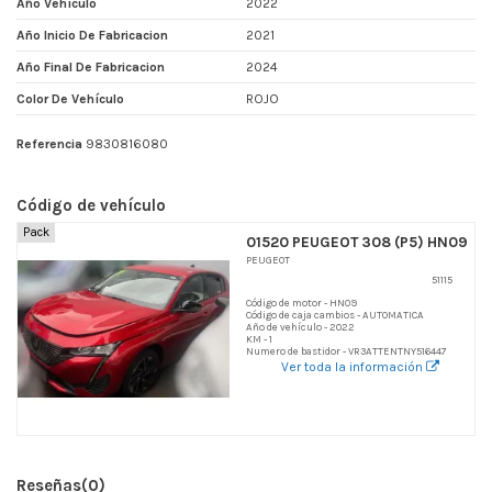
Año Vehículo
2022
Año Inicio De Fabricacion
2021
Año Final De Fabricacion
2024
Color De Vehículo
ROJO
Referencia
9830816080
Código de vehículo
Pack
01520 PEUGEOT 308 (P5) HN09
PEUGEOT
51115
Código de motor - HN09
Código de caja cambios - AUTOMATICA
Año de vehículo - 2022
KM - 1
Numero de bastidor - VR3ATTENTNY516447
Ver toda la información
Reseñas
(0)