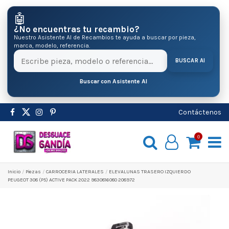
🤖
¿No encuentras tu recambio?
Nuestro Asistente AI de Recambios te ayuda a buscar por pieza,
marca, modelo, referencia.
BUSCAR AI
Buscar con Asistente AI
Contáctenos
0
Inicio
Pіezas
CARROCERIA LATERALES
ELEVALUNAS TRASERO IZQUIERDO
PEUGEOT 308 (P5) ACTIVE PACK 2022 9830816080 208972