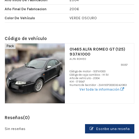
Año Inicio De Fabricacion
2004
Año Final De Fabricacion
2006
Color De Vehículo
VERDE OSCURO
Código de vehículo
Pack
01465 ALFA ROMEO GT (125)
937A1000
ALFA ROMEO
51057
Código de motor - 937A1000
Código de caja cambios - M 5V
Año de vehículo - 2004
KM - 179547
Numero de bastidor - ZAR93700003242083
Ver toda la información
Reseñas
(0)
Sin reseñas
Escribe una reseña