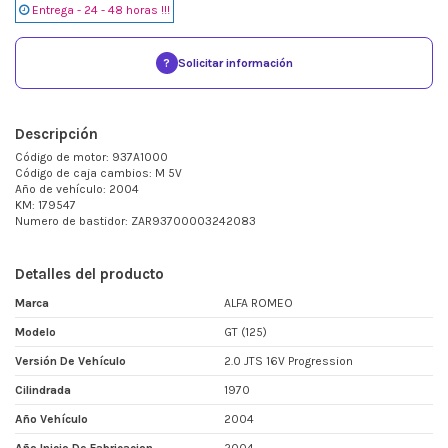
Entrega - 24 - 48 horas !!!
?
Solicitar información
Descripción
Código de motor: 937A1000
Código de caja cambios: M 5V
Año de vehículo: 2004
KM: 179547
Numero de bastidor: ZAR93700003242083
Detalles del producto
Marca
ALFA ROMEO
Modelo
GT (125)
Versión De Vehículo
2.0 JTS 16V Progression
Cilindrada
1970
Año Vehículo
2004