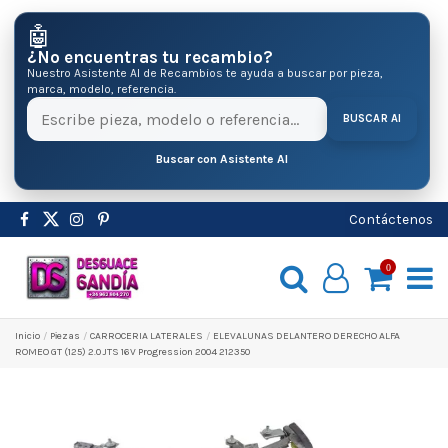
🤖
¿No encuentras tu recambio?
Nuestro Asistente AI de Recambios te ayuda a buscar por pieza,
marca, modelo, referencia.
BUSCAR AI
Buscar con Asistente AI
Contáctenos
0
Inicio
Pіezas
CARROCERIA LATERALES
ELEVALUNAS DELANTERO DERECHO ALFA
ROMEO GT (125) 2.0 JTS 16V Progression 2004 212350