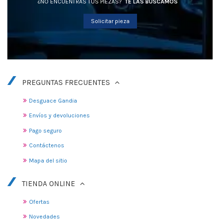
¿NO ENCUENTRAS TUS PIEZAS?
TE LAS BUSCAMOS
Solicitar pieza
PREGUNTAS FRECUENTES
Desguace Gandia
Envíos y devoluciones
Pago seguro
Contáctenos
Mapa del sitio
TIENDA ONLINE
Ofertas
Novedades