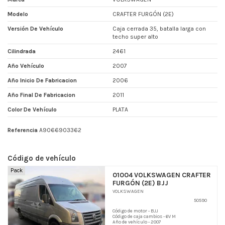
Modelo
CRAFTER FURGÓN (2E)
Versión De Vehículo
Caja cerrada 35, batalla larga con
techo super alto
Cilindrada
2461
Año Vehículo
2007
Año Inicio De Fabricacion
2006
Año Final De Fabricacion
2011
Color De Vehículo
PLATA
Referencia
A9066903362
Código de vehículo
Pack
01004 VOLKSWAGEN CRAFTER
FURGÓN (2E) BJJ
VOLKSWAGEN
50590
Código de motor - BJJ
Código de caja cambios - 6V M
Año de vehículo - 2007