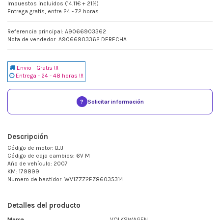
Impuestos incluidos (14.11€ + 21%)
Entrega gratis, entre 24 - 72 horas
Referencia principal: A9066903362
Nota de vendedor: A9066903362 DERECHA
Envio - Gratis !!!
Entrega - 24 - 48 horas !!!
?
Solicitar información
Descripción
Código de motor: BJJ
Código de caja cambios: 6V M
Año de vehículo: 2007
KM: 179899
Numero de bastidor: WV1ZZZ2EZ86035314
Detalles del producto
Marca
VOLKSWAGEN