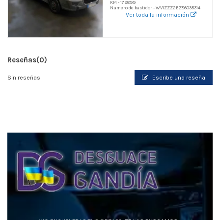
KM - 179899
Numero de bastidor - WV1ZZZ2EZ86035314
Ver toda la información
Reseñas
(0)
Sin reseñas
Escribe una reseña