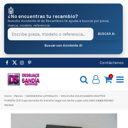
🤖
¿No encuentras tu recambio?
Nuestro Asistente AI de Recambios te ayuda a buscar por pieza,
marca, modelo, referencia.
BUSCAR AI
Buscar con Asistente AI
Contáctenos
0
Inicio
Pіezas
CARROCERIA LATERALES
MOLDURA VOLKSWAGEN CRAFTER
FURGÓN (2E) Caja cerrada 35, batalla larga con techo super alto 2007 A9066903362
182949