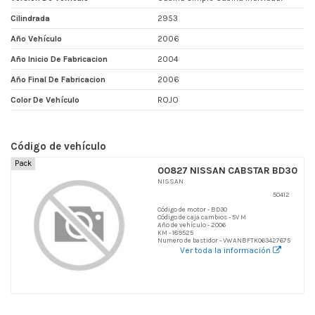
Cilindrada
2953
Año Vehículo
2006
Año Inicio De Fabricacion
2004
Año Final De Fabricacion
2006
Color De Vehículo
ROJO
Código de vehículo
Pack
00827 NISSAN CABSTAR BD30
NISSAN
50412
Código de motor - BD30
Código de caja cambios - 5V M
Año de vehículo - 2006
KM - 189525
Numero de bastidor - VWANBFTK063427675
Ver toda la información