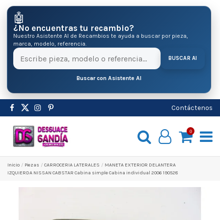
🤖
¿No encuentras tu recambio?
Nuestro Asistente AI de Recambios te ayuda a buscar por pieza,
marca, modelo, referencia.
BUSCAR AI
Buscar con Asistente AI
Contáctenos
0
Inicio
Pіezas
CARROCERIA LATERALES
MANETA EXTERIOR DELANTERA
IZQUIERDA NISSAN CABSTAR Cabina simple Cabina individual 2006 190528