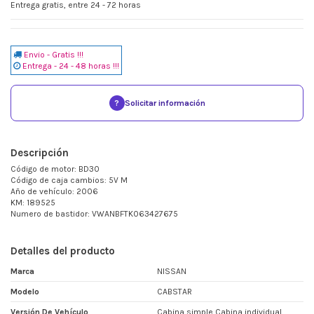
Entrega gratis, entre 24 - 72 horas
Envio - Gratis !!!
Entrega - 24 - 48 horas !!!
?
Solicitar información
Descripción
Código de motor: BD30
Código de caja cambios: 5V M
Año de vehículo: 2006
KM: 189525
Numero de bastidor: VWANBFTK063427675
Detalles del producto
Marca
NISSAN
Modelo
CABSTAR
Versión De Vehículo
Cabina simple Cabina individual