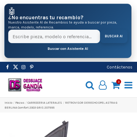
🤖
¿No encuentras tu recambio?
Nuestro Asistente AI de Recambios te ayuda a buscar por pieza,
marca, modelo, referencia.
BUSCAR AI
Buscar con Asistente AI
Contáctenos
0
Inicio
Pіezas
CARROCERIA LATERALES
RETROVISOR DERECHO OPEL ASTRA G
BERLINA Comfort 2003 GRIS 207995