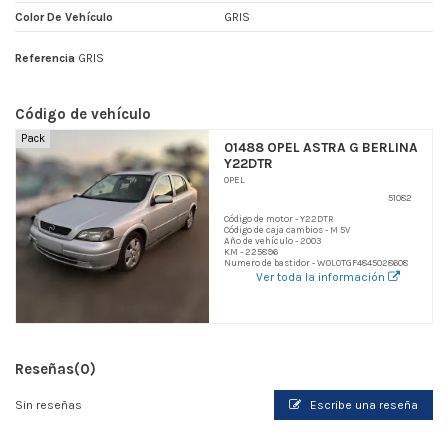
Color De Vehículo
GRIS
Referencia
GRIS
Código de vehículo
Pack
01488 OPEL ASTRA G BERLINA
Y22DTR
OPEL
51082
Código de motor - Y22DTR
Código de caja cambios - M 5V
Año de vehículo - 2003
KM - 225896
Numero de bastidor - W0L0TGF4845028608
Ver toda la información
Reseñas
(0)
Sin reseñas
Escribe una reseña