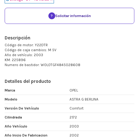
?
Solicitar información
Descripción
Código de motor: Y22DTR
Código de caja cambios: M 5V
Año de vehículo: 2003
KM: 225896
Numero de bastidor: W0L0TGF4845028608
Detalles del producto
Marca
OPEL
Modelo
ASTRA G BERLINA
Versión De Vehículo
Comfort
Cilindrada
2172
Año Vehículo
2003
Año Inicio De Fabricacion
2002