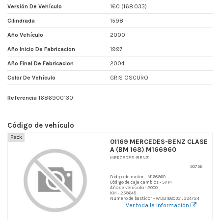
Versión De Vehículo
160 (168.033)
Cilindrada
1598
Año Vehículo
2000
Año Inicio De Fabricacion
1997
Año Final De Fabricacion
2004
Color De Vehículo
GRIS OSCURO
Referencia
1686900130
Código de vehículo
Pack
01169 MERCEDES-BENZ CLASE
A (BM 168) M166960
MERCEDES-BENZ
50756
Código de motor - M166960
Código de caja cambios - 5V M
Año de vehículo - 2000
KM - 259645
Numero de bastidor - WDB1680331J394724
Ver toda la información