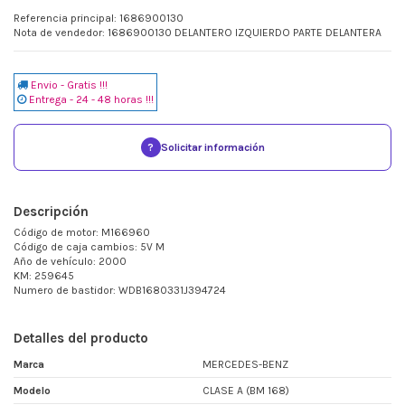
Referencia principal: 1686900130
Nota de vendedor: 1686900130 DELANTERO IZQUIERDO PARTE DELANTERA
Envio - Gratis !!!
Entrega - 24 - 48 horas !!!
?
Solicitar información
Descripción
Código de motor: M166960
Código de caja cambios: 5V M
Año de vehículo: 2000
KM: 259645
Numero de bastidor: WDB1680331J394724
Detalles del producto
Marca
MERCEDES-BENZ
Modelo
CLASE A (BM 168)