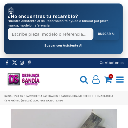
🤖
¿No encuentras tu recambio?
Nuestro Asistente AI de Recambios te ayuda a buscar por pieza,
marca, modelo, referencia.
BUSCAR AI
Buscar con Asistente AI
Contáctenos
0
Inicio
Pіezas
CARROCERIA LATERALES
PASO RUEDA MERCEDES-BENZ CLASE A
(BM 168) 160 (168.033) 2000 1686900130 193166