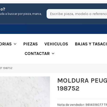
io?
uda a buscar por pieza, marca,
ORIAS
PIEZAS
VEHICULOS
BAJAS Y TASAC
CONTACTAR
17 198752
MOLDURA PEUGE
198752
Nota de vendedor: 9814519077 