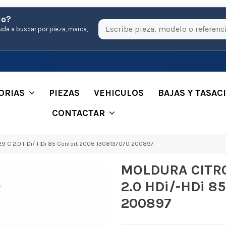
io?
uda a buscar por pieza, marca,
ORIAS
PIEZAS
VEHICULOS
BAJAS Y TASAC
CONTACTAR
 C 2.0 HDi/-HDi 85 Confort 2006 1308137070 200897
MOLDURA CITR
2.0 HDi/-HDi 8
200897