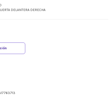
0
 PUERTA DELANTERA DERECHA
ación
A17763713