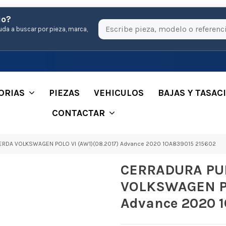
io?
uda a buscar por pieza, marca,
ORIAS
PIEZAS
VEHICULOS
BAJAS Y TASAC
CONTACTAR
RDA VOLKSWAGEN POLO VI (AW1)(08.2017) Advance 2020 1OA839015 215602
CERRADURA PU
VOLKSWAGEN PO
Advance 2020 