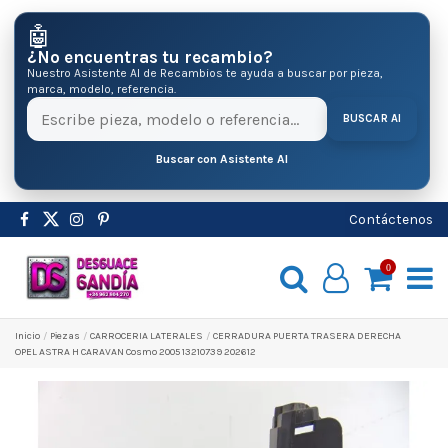
🤖
¿No encuentras tu recambio?
Nuestro Asistente AI de Recambios te ayuda a buscar por pieza,
marca, modelo, referencia.
BUSCAR AI
Buscar con Asistente AI
Contáctenos
0
Inicio
Pіezas
CARROCERIA LATERALES
CERRADURA PUERTA TRASERA DERECHA
OPEL ASTRA H CARAVAN Cosmo 2005 13210739 202612