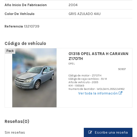
Año Inicio De Fabricacion
2004
Color De Vehículo
GRIS AZULADO 4AU
Referencia
13210739
Código de vehículo
Pack
01318 OPEL ASTRA H CARAVAN
Z17DTH
OPEL
50907
Código de motor - Z17DTH
Código de caja cambios - 5V M
Año de vehículo - 2005
KM - 195549
Numero de bastidor - W0L0AHL3552241182
Ver toda la información
Reseñas
(0)
Sin reseñas
Escribe una reseña