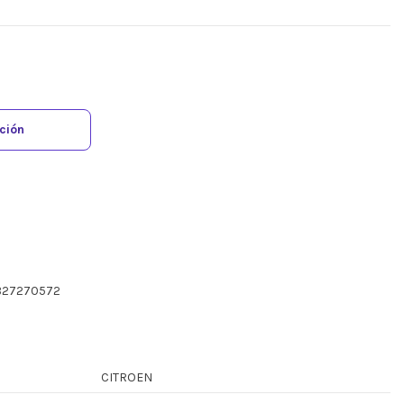
ación
B27270572
CITROEN