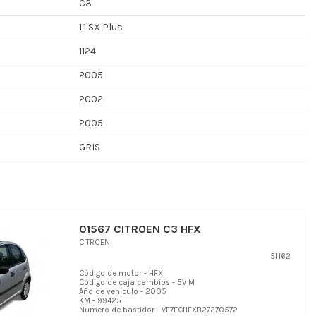
C3
1.1 SX Plus
1124
2005
2002
2005
GRIS
01567 CITROEN C3 HFX
CITROEN
51162
Código de motor - HFX
Código de caja cambios - 5V M
Año de vehículo - 2005
KM - 99425
Numero de bastidor - VF7FCHFXB27270572