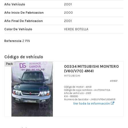
Año Vehículo
2001
Año Inicio De Fabricacion
2000
Año Final De Fabricacion
2001
Color De Vehículo
VERDE BOTELLA
Referencia
2 PIN
Código de vehículo
Pack
00334 MITSUBISHI MONTERO
(V60/V70) 4M41
MITSUBISHI
49907
Código de motor - 4M41
Código de caja cambios - AUTOMATICA
Año de vehículo - 2001
KM - 180000
Numero de bastidor - JMBLYV78W1J004531
Ver toda la información