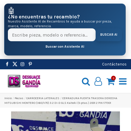
🤖
¿No encuentras tu recambio?
Nuestro Asistente AI de Recambios te ayuda a buscar por pieza,
marca, modelo, referencia.
BUSCAR AI
Buscar con Asistente AI
Contáctenos
0
Inicio
Pіezas
CARROCERIA LATERALES
CERRADURA PUERTA TRASERA DERECHA
MITSUBISHI MONTERO (V60/V70) 3.2 DI-D GLS Kaiteki (5-ptas.) 2001 2 PIN 177301