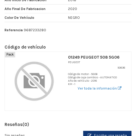
Año Inicio De Fabricacion
2018
Año Final De Fabricacion
2020
Color De Vehículo
NEGRO
Referencia
9687233280
Código de vehículo
Pack
01249 PEUGEOT 508 5G06
PEUGEOT
50838
Código de motor - 5G06
Código de caja cambios - AUTOMATICO
Año de vehículo - 2018
KM - 1
Ver toda la información
Reseñas
(0)
Sin reseñas
Escribe una reseña