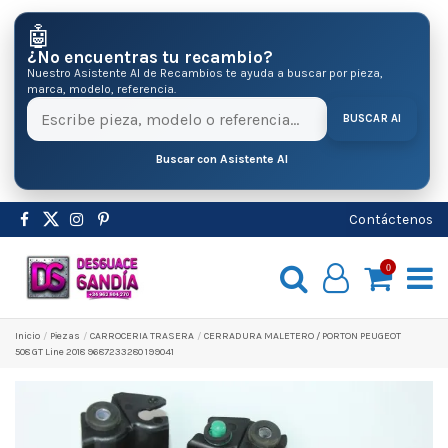
🤖
¿No encuentras tu recambio?
Nuestro Asistente AI de Recambios te ayuda a buscar por pieza,
marca, modelo, referencia.
BUSCAR AI
Buscar con Asistente AI
Contáctenos
0
Inicio
Pіezas
CARROCERIA TRASERA
CERRADURA MALETERO / PORTON PEUGEOT
508 GT Line 2018 9687233280 199041