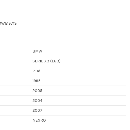
10WE19713
BMW
SERIE X3 (E83)
2.0d
1995
2005
2004
2007
NEGRO