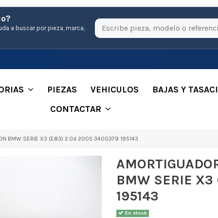
io?
uda a buscar por pieza, marca,
ORIAS
PIEZAS
VEHICULOS
BAJAS Y TASAC
CONTACTAR
 BMW SERIE X3 (E83) 2.0d 2005 3400379 195143
AMORTIGUADOR
BMW SERIE X3 
195143
En stock