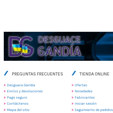
PREGUNTAS FRECUENTES
TIENDA ONLINE
Desguace Gandia
Ofertas
Envíos y devoluciones
Novedades
Pago seguro
Fabricantes
Contáctenos
Iniciar sesión
Mapa del sitio
Seguimiento de pedidos