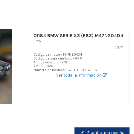
01184 BMW SERIE X3 (E83) M47N204D4
BMW
50771
Código de motor - M47N204D4
Código de caja cambios - 6V M
Año de vehículo - 2005
KM - 213038
Numero de bastidor - WBAPB11010WE19713
Ver toda la información
Escribe una reseña