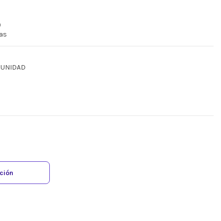
)
ras
9 UNIDAD
ación