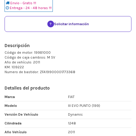
Envio - Gratis !!!
Entrega - 24 - 48 horas !!!
?
Solicitar información
Descripción
Código de motor: 199B1000
Código de caja cambios: M 5V
Año de vehículo: 2011
KM: 109222
Numero de bastidor: ZFA19900001773368
Detalles del producto
Marca
FIAT
Modelo
III EVO PUNTO (199)
Versión De Vehículo
Dynamic
Cilindrada
1248
Año Vehículo
2011