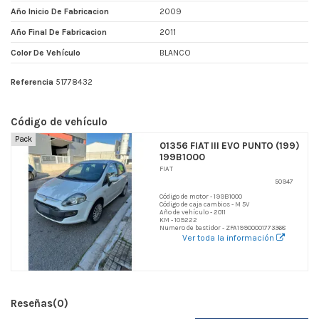
Año Inicio De Fabricacion
2009
Año Final De Fabricacion
2011
Color De Vehículo
BLANCO
Referencia
51778432
Código de vehículo
Pack
01356 FIAT III EVO PUNTO (199)
199B1000
FIAT
50947
Código de motor - 199B1000
Código de caja cambios - M 5V
Año de vehículo - 2011
KM - 109222
Numero de bastidor - ZFA19900001773368
Ver toda la información
Reseñas
(0)