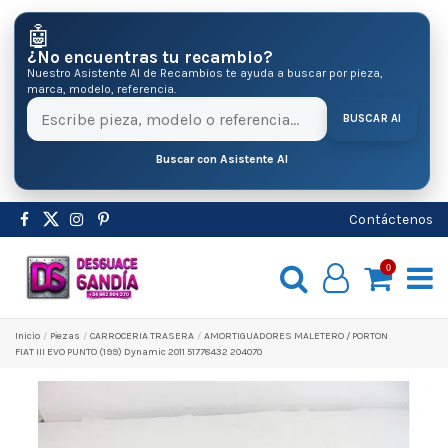
🤖
¿No encuentras tu recambio?
Nuestro Asistente AI de Recambios te ayuda a buscar por pieza,
marca, modelo, referencia.
BUSCAR AI
Buscar con Asistente AI
Contáctenos
0
Inicio
Pіezas
CARROCERIA TRASERA
AMORTIGUADORES MALETERO / PORTON
FIAT III EVO PUNTO (199) Dynamic 2011 51778432 204070