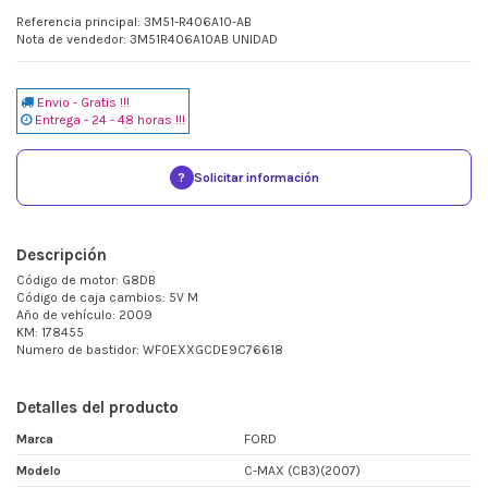
Referencia principal: 3M51-R406A10-AB
Nota de vendedor: 3M51R406A10AB UNIDAD
Envio - Gratis !!!
Entrega - 24 - 48 horas !!!
?
Solicitar información
Descripción
Código de motor: G8DB
Código de caja cambios: 5V M
Año de vehículo: 2009
KM: 178455
Numero de bastidor: WF0EXXGCDE9C76618
Detalles del producto
Marca
FORD
Modelo
C-MAX (CB3)(2007)