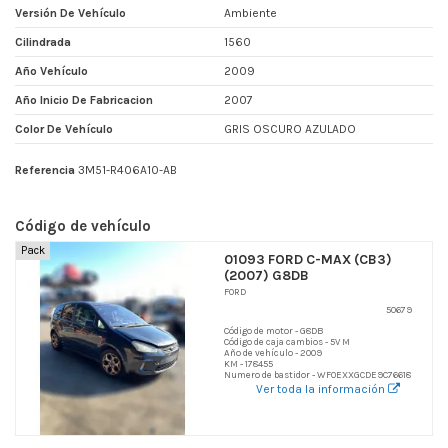
Versión De Vehículo
Ambiente
Cilindrada
1560
Año Vehículo
2009
Año Inicio De Fabricacion
2007
Color De Vehículo
GRIS OSCURO AZULADO
Referencia
3M51-R406A10-AB
Código de vehículo
Pack
01093 FORD C-MAX (CB3)
(2007) G8DB
FORD
50679
Código de motor - G8DB
Código de caja cambios - 5V M
Año de vehículo - 2009
KM - 178455
Numero de bastidor - WF0EXXGCDE9C76618
Ver toda la información