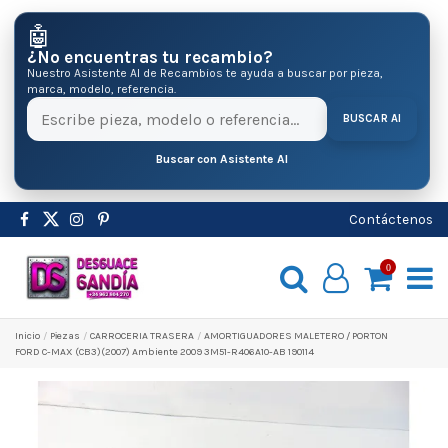
🤖
¿No encuentras tu recambio?
Nuestro Asistente AI de Recambios te ayuda a buscar por pieza,
marca, modelo, referencia.
BUSCAR AI
Buscar con Asistente AI
Contáctenos
0
Inicio
Pіezas
CARROCERIA TRASERA
AMORTIGUADORES MALETERO / PORTON
FORD C-MAX (CB3)(2007) Ambiente 2009 3M51-R406A10-AB 190114