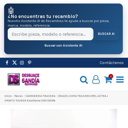
🤖
¿No encuentras tu recambio?
Nuestro Asistente AI de Recambios te ayuda a buscar por pieza,
marca, modelo, referencia.
BUSCAR AI
Buscar con Asistente AI
Contáctenos
0
Inicio
Pіezas
CARROCERIA TRASERA
BRAZO LIMPIA TRASERO OPEL ASTRA J
SPORTS TOURER Excellence 2015 192016