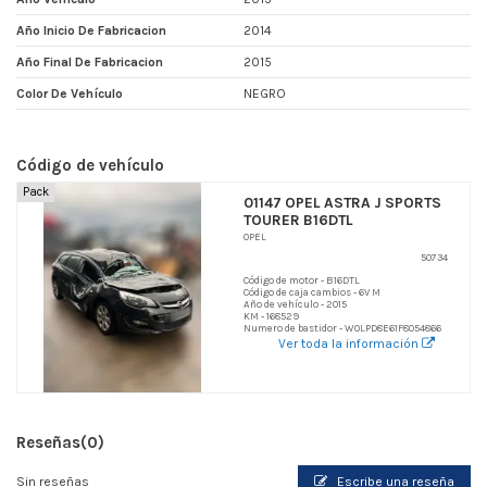
Año Inicio De Fabricacion
2014
Año Final De Fabricacion
2015
Color De Vehículo
NEGRO
Código de vehículo
Pack
01147 OPEL ASTRA J SPORTS
TOURER B16DTL
OPEL
50734
Código de motor - B16DTL
Código de caja cambios - 6V M
Año de vehículo - 2015
KM - 168529
Numero de bastidor - W0LPD8E61F8054866
Ver toda la información
Reseñas
(0)
Sin reseñas
Escribe una reseña