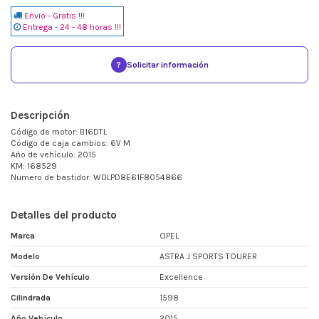
Envio - Gratis !!!
Entrega - 24 - 48 horas !!!
?
Solicitar información
Descripción
Código de motor: B16DTL
Código de caja cambios: 6V M
Año de vehículo: 2015
KM: 168529
Numero de bastidor: W0LPD8E61F8054866
Detalles del producto
Marca
OPEL
Modelo
ASTRA J SPORTS TOURER
Versión De Vehículo
Excellence
Cilindrada
1598
Año Vehículo
2015