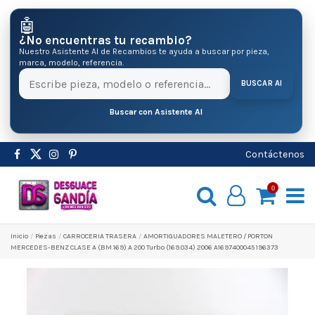
🤖
¿No encuentras tu recambio?
Nuestro Asistente AI de Recambios te ayuda a buscar por pieza,
marca, modelo, referencia.
BUSCAR AI
Buscar con Asistente AI
Contáctenos
0
Inicio
Pіezas
CARROCERIA TRASERA
AMORTIGUADORES MALETERO / PORTON
MERCEDES-BENZ CLASE A (BM 169) A 200 Turbo (169.034) 2006 A1697400045 196373