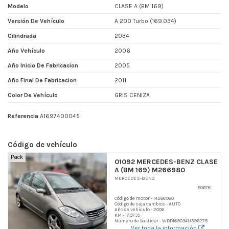
Modelo
CLASE A (BM 169)
Versión De Vehículo
A 200 Turbo (169.034)
Cilindrada
2034
Año Vehículo
2006
Año Inicio De Fabricacion
2005
Año Final De Fabricacion
2011
Color De Vehículo
GRIS CENIZA
Referencia
A1697400045
Código de vehículo
Pack
01092 MERCEDES-BENZ CLASE
A (BM 169) M266980
MERCEDES-BENZ
50678
Código de motor - M266980
Código de caja cambios - AUTO
Año de vehículo - 2006
KM - 179735
Numero de bastidor - WDD1690341J396275
Ver toda la información