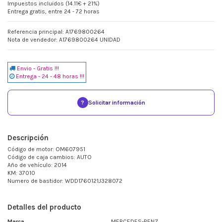
Impuestos incluidos (14.11€ + 21%)
Entrega gratis, entre 24 - 72 horas
Referencia principal: A1769800264
Nota de vendedor: A1769800264 UNIDAD
Envio - Gratis !!!
Entrega - 24 - 48 horas !!!
?
Solicitar información
Descripción
Código de motor: OM607951
Código de caja cambios: AUTO
Año de vehículo: 2014
KM: 37010
Numero de bastidor: WDD1760121J328072
Detalles del producto
Marca
MERCEDES-BENZ