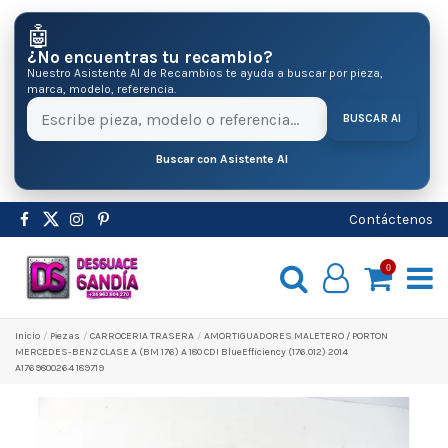
🤖
¿No encuentras tu recambio?
Nuestro Asistente AI de Recambios te ayuda a buscar por pieza,
marca, modelo, referencia.
BUSCAR AI
Buscar con Asistente AI
Contáctenos
0
Inicio
Pіezas
CARROCERIA TRASERA
AMORTIGUADORES MALETERO / PORTON
MERCEDES-BENZ CLASE A (BM 176) A 180 CDI BlueEfficiency (176.012) 2014
A1769800264 189719