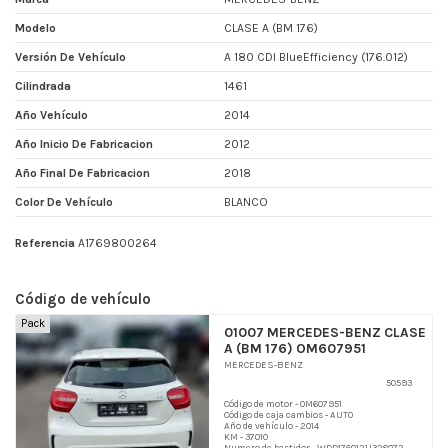
Modelo
CLASE A (BM 176)
Versión De Vehículo
A 180 CDI BlueEfficiency (176.012)
Cilindrada
1461
Año Vehículo
2014
Año Inicio De Fabricacion
2012
Año Final De Fabricacion
2018
Color De Vehículo
BLANCO
Referencia
A1769800264
Código de vehículo
Pack
01007 MERCEDES-BENZ CLASE
A (BM 176) OM607951
MERCEDES-BENZ
50593
Código de motor - OM607951
Código de caja cambios - AUTO
Año de vehículo - 2014
KM - 37010
Numero de bastidor - WDD1760121J328072