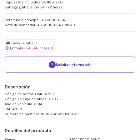
Impuestos incluidos (14.11€ + 21%)
Entrega gratis, entre 24 - 72 horas
Referencia principal: A1769800164
Nota de vendedor: A1769800164 UNIDAD
Envio - Gratis !!!
Entrega - 24 - 48 horas !!!
?
Solicitar información
Descripción
Código de motor: OM607951
Código de caja cambios: AUTO
Año de vehículo: 2014
KM: 37010
Numero de bastidor: WDD1760121J328072
Detalles del producto
Marca
MERCEDES-BENZ