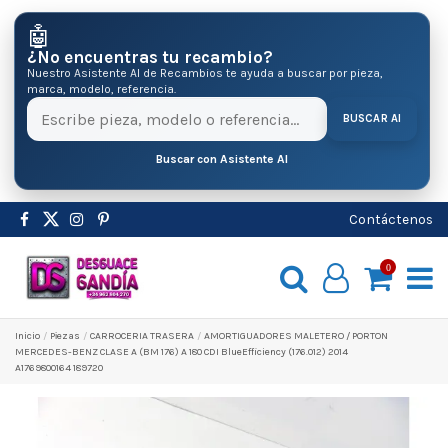
🤖
¿No encuentras tu recambio?
Nuestro Asistente AI de Recambios te ayuda a buscar por pieza,
marca, modelo, referencia.
BUSCAR AI
Buscar con Asistente AI
Contáctenos
0
Inicio
Pіezas
CARROCERIA TRASERA
AMORTIGUADORES MALETERO / PORTON
MERCEDES-BENZ CLASE A (BM 176) A 180 CDI BlueEfficiency (176.012) 2014
A1769800164 189720