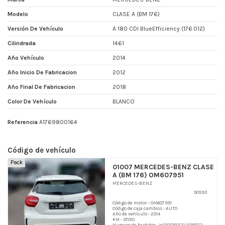
Modelo
CLASE A (BM 176)
Versión De Vehículo
A 180 CDI BlueEfficiency (176.012)
Cilindrada
1461
Año Vehículo
2014
Año Inicio De Fabricacion
2012
Año Final De Fabricacion
2018
Color De Vehículo
BLANCO
Referencia
A1769800164
Código de vehículo
Pack
01007 MERCEDES-BENZ CLASE
A (BM 176) OM607951
MERCEDES-BENZ
50593
Código de motor - OM607951
Código de caja cambios - AUTO
Año de vehículo - 2014
KM - 37010
Numero de bastidor - WDD1760121J328072