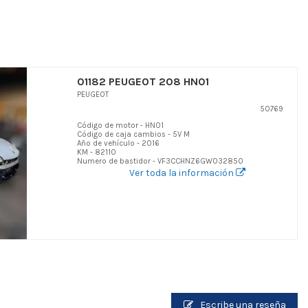
01182 PEUGEOT 208 HN01
PEUGEOT
50769
Código de motor - HN01
Código de caja cambios - 5V M
Año de vehículo - 2016
KM - 82110
Numero de bastidor - VF3CCHNZ6GW032850
Ver toda la información
Escribe una reseña