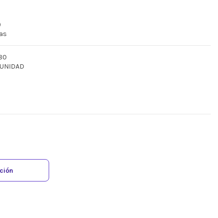
)
ras
680
 UNIDAD
ación