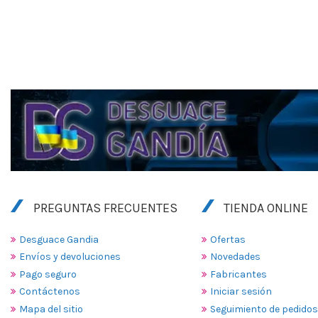
PREGUNTAS FRECUENTES
TIENDA ONLINE
Desguace Gandia
Ofertas
Envíos y devoluciones
Novedades
Pago seguro
Fabricantes
Contáctenos
Iniciar sesión
Mapa del sitio
Seguimiento de pedidos