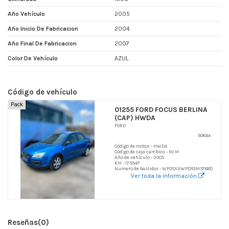
Año Vehículo
2005
Año Inicio De Fabricacion
2004
Año Final De Fabricacion
2007
Color De Vehículo
AZUL
Código de vehículo
Pack
01255 FORD FOCUS BERLINA
(CAP) HWDA
FORD
50844
Código de motor - HWDA
Código de caja cambios - 5V M
Año de vehículo - 2005
KM - 179547
Numero de bastidor - WF05XXWPD55M37880
Ver toda la información
Reseñas
(0)