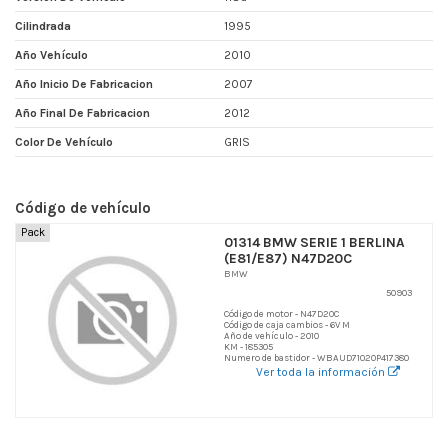
Cilindrada
1995
Año Vehículo
2010
Año Inicio De Fabricacion
2007
Año Final De Fabricacion
2012
Color De Vehículo
GRIS
Código de vehículo
Pack
01314 BMW SERIE 1 BERLINA
(E81/E87) N47D20C
BMW
50903
Código de motor - N47D20C
Código de caja cambios - 6V M
Año de vehículo - 2010
KM - 185305
Numero de bastidor - WBAUD71020P417380
Ver toda la información