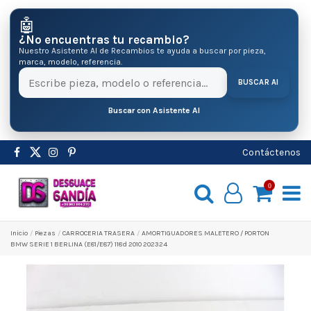
🤖
¿No encuentras tu recambio?
Nuestro Asistente AI de Recambios te ayuda a buscar por pieza,
marca, modelo, referencia.
BUSCAR AI
Buscar con Asistente AI
Contáctenos
0
Inicio
Pіezas
CARROCERIA TRASERA
AMORTIGUADORES MALETERO / PORTON
BMW SERIE 1 BERLINA (E81/E87) 118d 2010 202324