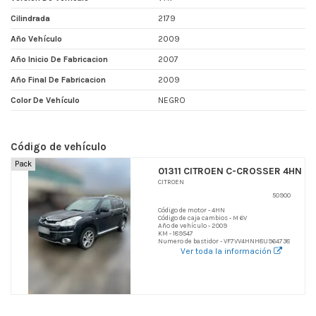
Cilindrada
2179
Año Vehículo
2009
Año Inicio De Fabricacion
2007
Año Final De Fabricacion
2009
Color De Vehículo
NEGRO
Código de vehículo
Pack
01311 CITROEN C-CROSSER 4HN
CITROEN
50900
Código de motor - 4HN
Código de caja cambios - M 6V
Año de vehículo - 2009
KM - 189547
Numero de bastidor - VF7VV4HNH8U964738
Ver toda la información