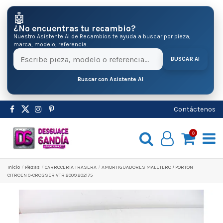
🤖
¿No encuentras tu recambio?
Nuestro Asistente AI de Recambios te ayuda a buscar por pieza,
marca, modelo, referencia.
BUSCAR AI
Buscar con Asistente AI
Contáctenos
0
Inicio
Pіezas
CARROCERIA TRASERA
AMORTIGUADORES MALETERO / PORTON
CITROEN C-CROSSER VTR 2009 202175