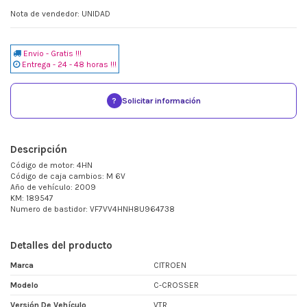
Nota de vendedor: UNIDAD
Envio - Gratis !!!
Entrega - 24 - 48 horas !!!
?
Solicitar información
Descripción
Código de motor: 4HN
Código de caja cambios: M 6V
Año de vehículo: 2009
KM: 189547
Numero de bastidor: VF7VV4HNH8U964738
Detalles del producto
Marca
CITROEN
Modelo
C-CROSSER
Versión De Vehículo
VTR