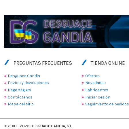
PREGUNTAS FRECUENTES
TIENDA ONLINE
Desguace Gandia
Ofertas
Envíos y devoluciones
Novedades
Pago seguro
Fabricantes
Contáctenos
Iniciar sesión
Mapa del sitio
Seguimiento de pedidos
© 2010 - 2025 DESGUACE GANDIA, S.L.