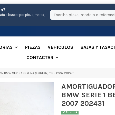
io?
uda a buscar por pieza, marca,
ORIAS
PIEZAS
VEHICULOS
BAJAS Y TASAC
CONTACTAR
BMW SERIE 1 BERLINA (E81/E87) 118d 2007 202431
AMORTIGUADOR
BMW SERIE 1 BE
2007 202431
En stock