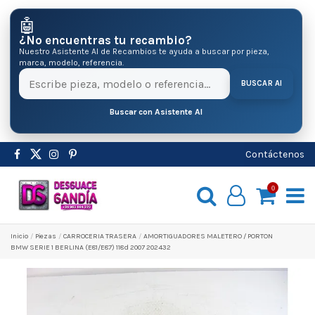
🤖
¿No encuentras tu recambio?
Nuestro Asistente AI de Recambios te ayuda a buscar por pieza,
marca, modelo, referencia.
BUSCAR AI
Buscar con Asistente AI
Contáctenos
0
Inicio
Pіezas
CARROCERIA TRASERA
AMORTIGUADORES MALETERO / PORTON
BMW SERIE 1 BERLINA (E81/E87) 118d 2007 202432