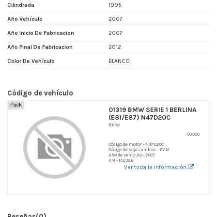
Cilindrada
1995
Año Vehículo
2007
Año Inicio De Fabricacion
2007
Año Final De Fabricacion
2012
Color De Vehículo
BLANCO
Código de vehículo
Pack
01319 BMW SERIE 1 BERLINA
(E81/E87) N47D20C
BMW
50908
Código de motor - N47D20C
Código de caja cambios - 6V M
Año de vehículo - 2007
KM - 142326
Ver toda la información
Reseñas
(0)