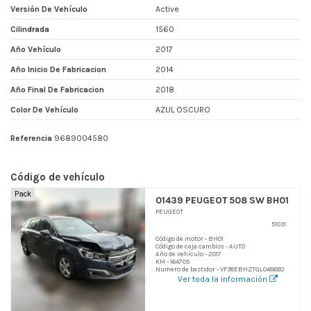
Versión De Vehículo
Active
Cilindrada
1560
Año Vehículo
2017
Año Inicio De Fabricacion
2014
Año Final De Fabricacion
2018
Color De Vehículo
AZUL OSCURO
Referencia
9689004580
Código de vehículo
Pack
01439 PEUGEOT 508 SW BH01
PEUGEOT
51031
Código de motor - BH01
Código de caja cambios - AUTO
Año de vehículo - 2017
KM - 164705
Numero de bastidor - VF38EBHZTGL048680
Ver toda la información