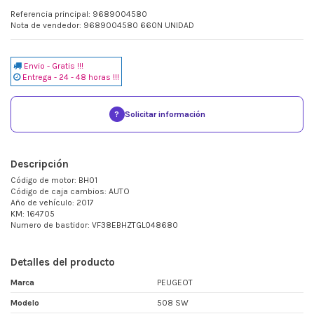
Referencia principal: 9689004580
Nota de vendedor: 9689004580 660N UNIDAD
Envio - Gratis !!!
Entrega - 24 - 48 horas !!!
?
Solicitar información
Descripción
Código de motor: BH01
Código de caja cambios: AUTO
Año de vehículo: 2017
KM: 164705
Numero de bastidor: VF38EBHZTGL048680
Detalles del producto
Marca
PEUGEOT
Modelo
508 SW