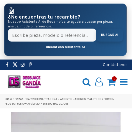
🤖
¿No encuentras tu recambio?
Nuestro Asistente AI de Recambios te ayuda a buscar por pieza,
marca, modelo, referencia.
BUSCAR AI
Buscar con Asistente AI
Contáctenos
0
Inicio
Pіezas
CARROCERIA TRASERA
AMORTIGUADORES MALETERO / PORTON
PEUGEOT 508 SW Active 2017 9689004580 207098