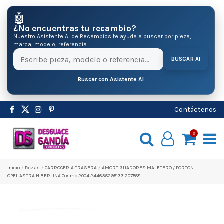
🤖
¿No encuentras tu recambio?
Nuestro Asistente AI de Recambios te ayuda a buscar por pieza,
marca, modelo, referencia.
BUSCAR AI
Buscar con Asistente AI
Contáctenos
0
Inicio
Pіezas
CARROCERIA TRASERA
AMORTIGUADORES MALETERO / PORTON
OPEL ASTRA H BERLINA Cosmo 2004 244638295133 207588