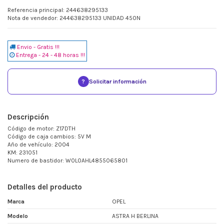
Referencia principal: 244638295133
Nota de vendedor: 244638295133 UNIDAD 450N
Envio - Gratis !!!
Entrega - 24 - 48 horas !!!
?
Solicitar información
Descripción
Código de motor: Z17DTH
Código de caja cambios: 5V M
Año de vehículo: 2004
KM: 231051
Numero de bastidor: W0L0AHL4855065801
Detalles del producto
Marca
OPEL
Modelo
ASTRA H BERLINA