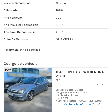
Versión De Vehículo
Cosmo
Cilindrada
1686
Año Vehículo
2004
Año Inicio De Fabricacion
2004
Año Final De Fabricacion
2007
Color De Vehículo
GRIS CENIZA
Referencia
244638295133
Código de vehículo
Pack
01453 OPEL ASTRA H BERLINA
Z17DTH
OPEL
51045
Código de motor - Z17DTH
Código de caja cambios - 5V M
Año de vehículo - 2004
KM - 231051
Numero de bastidor - W0L0AHL4855065801
Ver toda la información