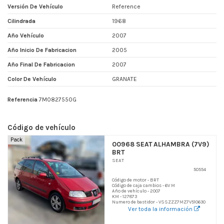
Versión De Vehículo
Reference
Cilindrada
1968
Año Vehículo
2007
Año Inicio De Fabricacion
2005
Año Final De Fabricacion
2007
Color De Vehículo
GRANATE
Referencia
7M0827550G
Código de vehículo
Pack
00968 SEAT ALHAMBRA (7V9)
BRT
SEAT
50554
Código de motor - BRT
Código de caja cambios - 6V M
Año de vehículo - 2007
KM - 127873
Numero de bastidor - VSSZZZ7MZ7V510630
Ver toda la información