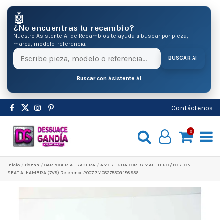
🤖
¿No encuentras tu recambio?
Nuestro Asistente AI de Recambios te ayuda a buscar por pieza,
marca, modelo, referencia.
BUSCAR AI
Buscar con Asistente AI
Contáctenos
0
Inicio
Pіezas
CARROCERIA TRASERA
AMORTIGUADORES MALETERO / PORTON
SEAT ALHAMBRA (7V9) Reference 2007 7M0827550G 186959