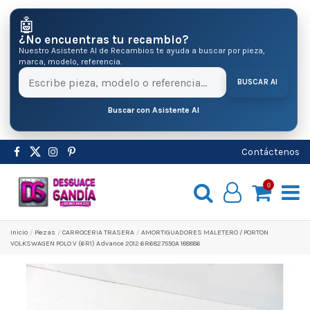
🤖
¿No encuentras tu recambio?
Nuestro Asistente AI de Recambios te ayuda a buscar por pieza,
marca, modelo, referencia.
BUSCAR AI
Buscar con Asistente AI
Contáctenos
0
Inicio
Pіezas
CARROCERIA TRASERA
AMORTIGUADORES MALETERO / PORTON
VOLKSWAGEN POLO V (6R1) Advance 2012 6R6827550A 188886