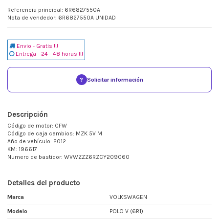
Referencia principal: 6R6827550A
Nota de vendedor: 6R6827550A UNIDAD
Envio - Gratis !!!
Entrega - 24 - 48 horas !!!
?
Solicitar información
Descripción
Código de motor: CFW
Código de caja cambios: MZK 5V M
Año de vehículo: 2012
KM: 196617
Numero de bastidor: WVWZZZ6RZCY209060
Detalles del producto
Marca
VOLKSWAGEN
Modelo
POLO V (6R1)