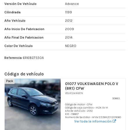
Versión De Vehículo
Advance
Cilindrada
1199
Año Vehículo
2012
Año Inicio De Fabricacion
2009
Año Final De Fabricacion
2014
Color De Vehículo
NEGRO
Referencia
6R6827550A
Código de vehículo
Pack
01077 VOLKSWAGEN POLO V
(6R1) CFW
VOLKSWAGEN
50663
Código de motor - CFW
Código de caja cambios - MZK 5V M
Año de vehículo - 2012
KM - 196617
Numero de bastidor - WVWZZZ6RZCY209060
Ver toda la información