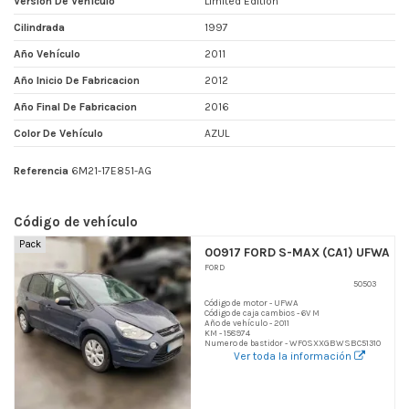
Versión De Vehículo
Limited Edition
Cilindrada
1997
Año Vehículo
2011
Año Inicio De Fabricacion
2012
Año Final De Fabricacion
2016
Color De Vehículo
AZUL
Referencia
6M21-17E851-AG
Código de vehículo
Pack
00917 FORD S-MAX (CA1) UFWA
FORD
50503
Código de motor - UFWA
Código de caja cambios - 6V M
Año de vehículo - 2011
KM - 158974
Numero de bastidor - WF0SXXGBWSBC51310
Ver toda la información