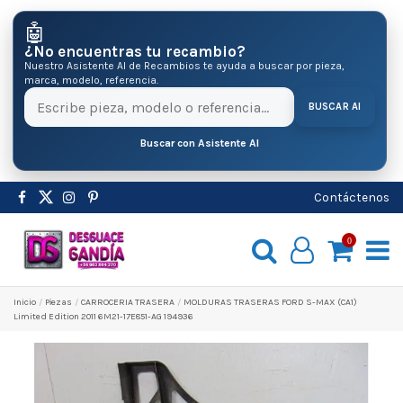
🤖
¿No encuentras tu recambio?
Nuestro Asistente AI de Recambios te ayuda a buscar por pieza,
marca, modelo, referencia.
BUSCAR AI
Buscar con Asistente AI
Contáctenos
0
Inicio
Pіezas
CARROCERIA TRASERA
MOLDURAS TRASERAS FORD S-MAX (CA1)
Limited Edition 2011 6M21-17E851-AG 194936