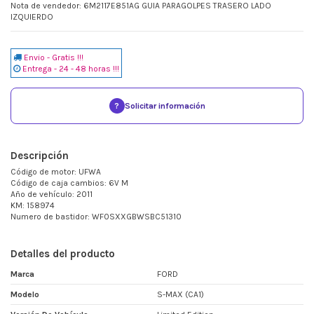
Nota de vendedor: 6M2117E851AG GUIA PARAGOLPES TRASERO LADO
IZQUIERDO
Envio - Gratis !!!
Entrega - 24 - 48 horas !!!
?
Solicitar información
Descripción
Código de motor: UFWA
Código de caja cambios: 6V M
Año de vehículo: 2011
KM: 158974
Numero de bastidor: WF0SXXGBWSBC51310
Detalles del producto
Marca
FORD
Modelo
S-MAX (CA1)