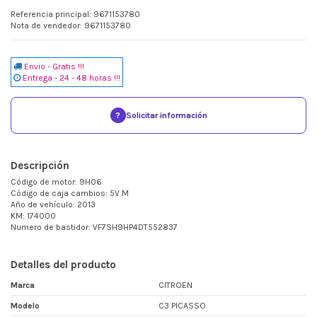
Referencia principal: 9671153780
Nota de vendedor: 9671153780
Envio - Gratis !!!
Entrega - 24 - 48 horas !!!
?
Solicitar información
Descripción
Código de motor: 9H06
Código de caja cambios: 5V M
Año de vehículo: 2013
KM: 174000
Numero de bastidor: VF7SH9HP4DT552837
Detalles del producto
Marca
CITROEN
Modelo
C3 PICASSO