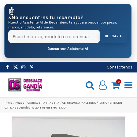
🤖
¿No encuentras tu recambio?
Nuestro Asistente AI de Recambios te ayuda a buscar por pieza,
marca, modelo, referencia.
BUSCAR AI
Buscar con Asistente AI
Contáctenos
0
Inicio
Pіezas
CARROCERIA TRASERA
CERRADURA MALETERO / PORTON CITROEN
C3 PICASSO Exclusive 2013 9671153780 193304