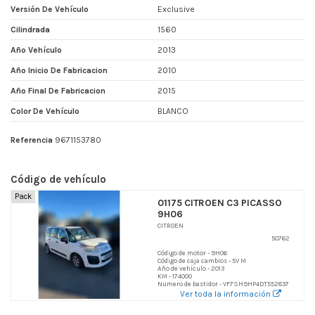
Versión De Vehículo
Exclusive
Cilindrada
1560
Año Vehículo
2013
Año Inicio De Fabricacion
2010
Año Final De Fabricacion
2015
Color De Vehículo
BLANCO
Referencia
9671153780
Código de vehículo
Pack
01175 CITROEN C3 PICASSO
9H06
CITROEN
50762
Código de motor - 9H06
Código de caja cambios - 5V M
Año de vehículo - 2013
KM - 174000
Numero de bastidor - VF7SH9HP4DT552837
Ver toda la información