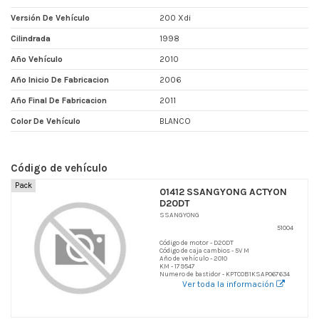
Versión De Vehículo
200 Xdi
Cilindrada
1998
Año Vehículo
2010
Año Inicio De Fabricacion
2006
Año Final De Fabricacion
2011
Color De Vehículo
BLANCO
Código de vehículo
Pack
01412 SSANGYONG ACTYON
D20DT
SSANGYONG
51004
Código de motor - D20DT
Código de caja cambios - 5V M
Año de vehículo - 2010
KM - 179547
Numero de bastidor - KPTC0B1KSAP067634
Ver toda la información