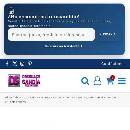
🤖
¿No encuentras tu recambio?
Nuestro Asistente AI de Recambios te ayuda a buscar por pieza,
marca, modelo, referencia.
BUSCAR AI
Buscar con Asistente AI
Contáctenos
0
Inicio
Pіezas
CARROCERIA TRASERA
PORTON TRASERO SSANGYONG ACTYON 200
Xdi 2010 209208