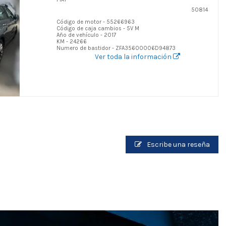
50814
Código de motor - 55266963
Código de caja cambios - 5V M
Año de vehículo - 2017
KM - 24266
Numero de bastidor - ZFA35600006D94873
Ver toda la información
Escribe una reseña