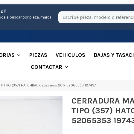
io?
uda a buscar por pieza, marca,
ORIAS
PIEZAS
VEHICULOS
BAJAS Y TASAC
CONTACTAR
II TIPO (357) HATCHBACK Business 2017 52065353 197437
CERRADURA MAL
TIPO (357) HAT
52065353 1974