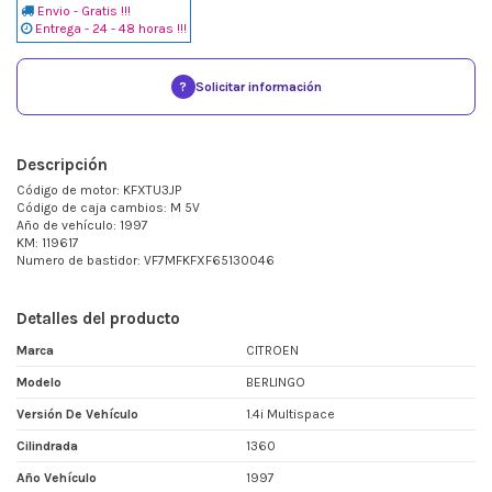
Envio - Gratis !!!
Entrega - 24 - 48 horas !!!
?
Solicitar información
Descripción
Código de motor: KFXTU3JP
Código de caja cambios: M 5V
Año de vehículo: 1997
KM: 119617
Numero de bastidor: VF7MFKFXF65130046
Detalles del producto
Marca
CITROEN
Modelo
BERLINGO
Versión De Vehículo
1.4i Multispace
Cilindrada
1360
Año Vehículo
1997