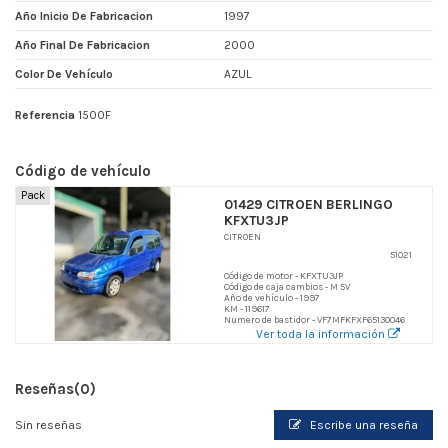
Año Inicio De Fabricacion
1997
Año Final De Fabricacion
2000
Color De Vehículo
AZUL
Referencia
1500F
Código de vehículo
Pack
01429 CITROEN BERLINGO
KFXTU3JP
CITROEN
51021
Código de motor - KFXTU3JP
Código de caja cambios - M 5V
Año de vehículo - 1997
KM - 119617
Numero de bastidor - VF7MFKFXF65130046
Ver toda la información
Reseñas
(0)
Sin reseñas
Escribe una reseña