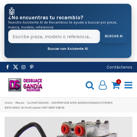
🤖
¿No encuentras tu recambio?
Nuestro Asistente AI de Recambios te ayuda a buscar por pieza,
marca, modelo, referencia.
BUSCAR AI
Buscar con Asistente AI
Contáctenos
0
Inicio
Pіezas
CLIMATIZACION
COMPRESOR AIRE ACONDICIONADO CITROEN
BERLINGO 1.4i Multispace 1997 1500F 206191