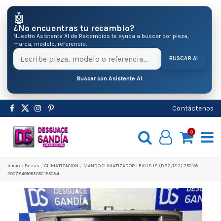
🤖
¿No encuentras tu recambio?
Nuestro Asistente AI de Recambios te ayuda a buscar por pieza,
marca, modelo, referencia.
BUSCAR AI
Buscar con Asistente AI
Contáctenos
0
Inicio
Pіezas
CLIMATIZACION
MANDO CLIMATIZADOR LEXUS IS (DS2/IS2) 250 V6
2007 8401053050 185034