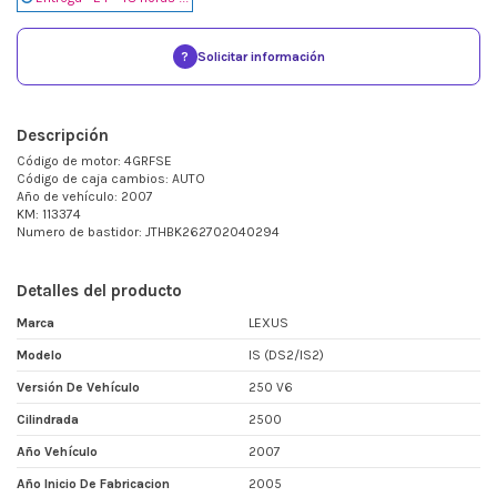
?
Solicitar información
Descripción
Código de motor: 4GRFSE
Código de caja cambios: AUTO
Año de vehículo: 2007
KM: 113374
Numero de bastidor: JTHBK262702040294
Detalles del producto
Marca
LEXUS
Modelo
IS (DS2/IS2)
Versión De Vehículo
250 V6
Cilindrada
2500
Año Vehículo
2007
Año Inicio De Fabricacion
2005