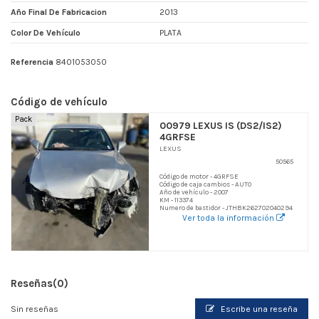
Año Final De Fabricacion
2013
Color De Vehículo
PLATA
Referencia
8401053050
Código de vehículo
Pack
00979 LEXUS IS (DS2/IS2)
4GRFSE
LEXUS
50565
Código de motor - 4GRFSE
Código de caja cambios - AUTO
Año de vehículo - 2007
KM - 113374
Numero de bastidor - JTHBK262702040294
Ver toda la información
Reseñas
(0)
Sin reseñas
Escribe una reseña