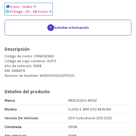
Envio - Gratis !!!
Entrega - 24 - 48 horas !!!
?
Solicitar información
Descripción
Código de motor: OM606962
Código de caja cambios: AUTO
Año de vehículo: 1998
KM: 398679
Numero de bastidor: WDB2100251A705211
Detalles del producto
Marca
MERCEDES-BENZ
Modelo
CLASE E (BM 210) BERLINA
Versión De Vehículo
300 Turbodiesel (210.025)
Cilindrada
2996
Año Vehículo
1998