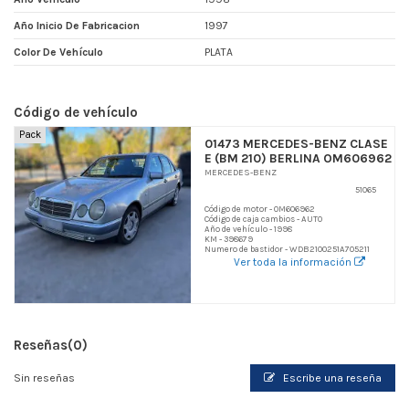
Año Inicio De Fabricacion
1997
Color De Vehículo
PLATA
Código de vehículo
Pack
01473 MERCEDES-BENZ CLASE
E (BM 210) BERLINA OM606962
MERCEDES-BENZ
51065
Código de motor - OM606962
Código de caja cambios - AUTO
Año de vehículo - 1998
KM - 398679
Numero de bastidor - WDB2100251A705211
Ver toda la información
Reseñas
(0)
Sin reseñas
Escribe una reseña