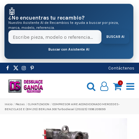
🤖
¿No encuentras tu recambio?
Nuestro Asistente AI de Recambios te ayuda a buscar por pieza,
marca, modelo, referencia.
BUSCAR AI
Buscar con Asistente AI
Contáctenos
0
Inicio
Pіezas
CLIMATIZACION
COMPRESOR AIRE ACONDICIONADO MERCEDES-
BENZ CLASE E (BM 210) BERLINA 300 Turbodiesel (210.025) 1998 209099