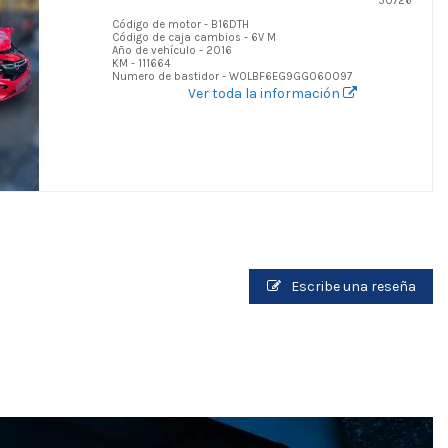
50726
Código de motor - B16DTH
Código de caja cambios - 6V M
Año de vehículo - 2016
KM - 111664
Numero de bastidor - W0LBF6EG9GG060097
Ver toda la información
Escribe una reseña