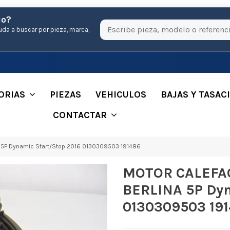
io?
uda a buscar por pieza, marca,
ORIAS
PIEZAS
VEHICULOS
BAJAS Y TASAC
CONTACTAR
5P Dynamic Start/Stop 2016 0130309503 191486
MOTOR CALEFAC
BERLINA 5P Dyn
0130309503 19