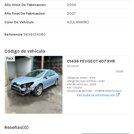
Año Inicio De Fabricacion
2004
Año Final De Fabricacion
2007
Color De Vehículo
AZUL MARINO
Referencia
9656574080
Código de vehículo
Pack
01436 PEUGEOT 407 RHR
PEUGEOT
51028
Código de motor - RHR
Código de caja cambios - M 6V
Año de vehículo - 2005
KM - 124210
Numero de bastidor - VF36DRHRG21213125
Ver toda la información
Reseñas
(0)