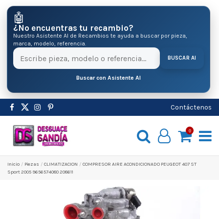
🤖
¿No encuentras tu recambio?
Nuestro Asistente AI de Recambios te ayuda a buscar por pieza,
marca, modelo, referencia.
BUSCAR AI
Buscar con Asistente AI
Contáctenos
0
Inicio
Pіezas
CLIMATIZACION
COMPRESOR AIRE ACONDICIONADO PEUGEOT 407 ST
Sport 2005 9656574080 208611