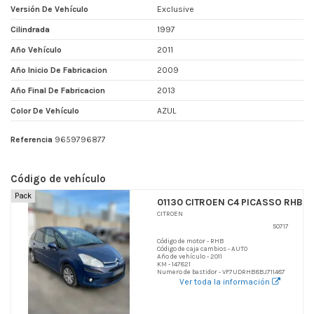
Versión De Vehículo
Exclusive
Cilindrada
1997
Año Vehículo
2011
Año Inicio De Fabricacion
2009
Año Final De Fabricacion
2013
Color De Vehículo
AZUL
Referencia
9659796877
Código de vehículo
Pack
01130 CITROEN C4 PICASSO RHB
CITROEN
50717
Código de motor - RHB
Código de caja cambios - AUTO
Año de vehículo - 2011
KM - 147821
Numero de bastidor - VF7UDRHB8BJ711487
Ver toda la información