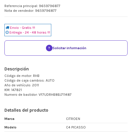
Referencia principal: 9659796877
Nota de vendedor: 9659796877
Envio - Gratis !!!
Entrega - 24 - 48 horas !!!
?
Solicitar información
Descripción
Código de motor: RHB
Código de caja cambios: AUTO
Año de vehículo: 2011
KM: 147821
Numero de bastidor: VF7UDRHB8BJ711487
Detalles del producto
Marca
CITROEN
Modelo
C4 PICASSO