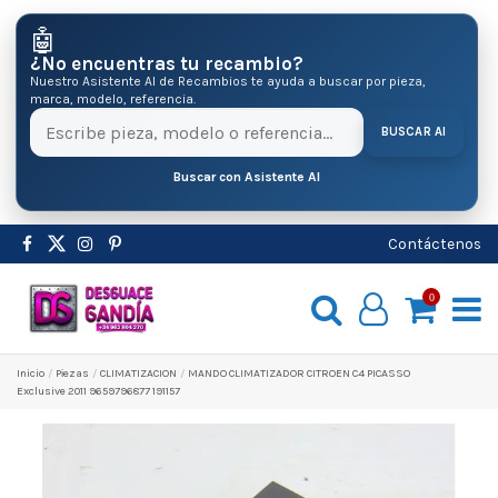
🤖
¿No encuentras tu recambio?
Nuestro Asistente AI de Recambios te ayuda a buscar por pieza,
marca, modelo, referencia.
BUSCAR AI
Buscar con Asistente AI
Contáctenos
0
Inicio
Pіezas
CLIMATIZACION
MANDO CLIMATIZADOR CITROEN C4 PICASSO
Exclusive 2011 9659796877 191157