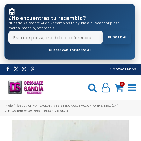
🤖
¿No encuentras tu recambio?
Nuestro Asistente AI de Recambios te ayuda a buscar por pieza,
marca, modelo, referencia.
BUSCAR AI
Buscar con Asistente AI
Contáctenos
0
Inicio
Pіezas
CLIMATIZACION
RESISTENCIA CALEFACCION FORD S-MAX (CA1)
Limited Edition 2011 6G9T-19E624-DB 188215