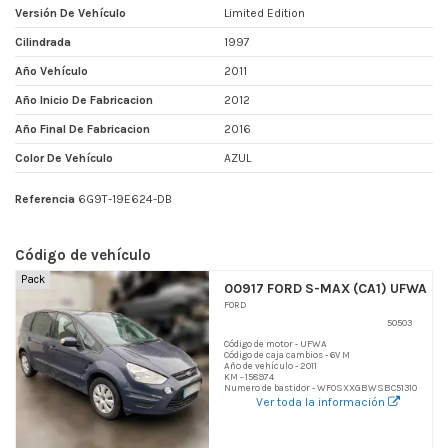
Versión De Vehículo
Limited Edition
Cilindrada
1997
Año Vehículo
2011
Año Inicio De Fabricacion
2012
Año Final De Fabricacion
2016
Color De Vehículo
AZUL
Referencia
6G9T-19E624-DB
Código de vehículo
Pack
00917 FORD S-MAX (CA1) UFWA
FORD
50503
Código de motor - UFWA
Código de caja cambios - 6V M
Año de vehículo - 2011
KM - 158974
Numero de bastidor - WF0SXXGBWSBC51310
Ver toda la información