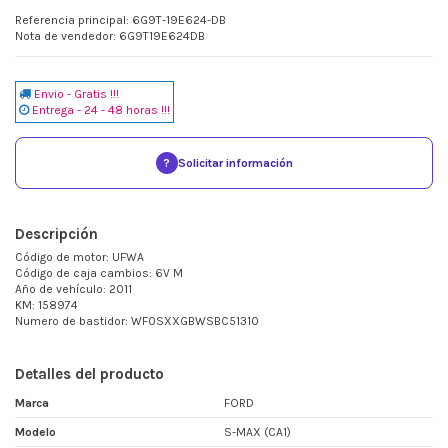
Referencia principal: 6G9T-19E624-DB
Nota de vendedor: 6G9T19E624DB
Envio - Gratis !!!
Entrega - 24 - 48 horas !!!
?
Solicitar información
Descripción
Código de motor: UFWA
Código de caja cambios: 6V M
Año de vehículo: 2011
KM: 158974
Numero de bastidor: WF0SXXGBWSBC51310
Detalles del producto
Marca
FORD
Modelo
S-MAX (CA1)