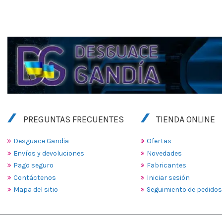
PREGUNTAS FRECUENTES
TIENDA ONLINE
Desguace Gandia
Ofertas
Envíos y devoluciones
Novedades
Pago seguro
Fabricantes
Contáctenos
Iniciar sesión
Mapa del sitio
Seguimiento de pedidos