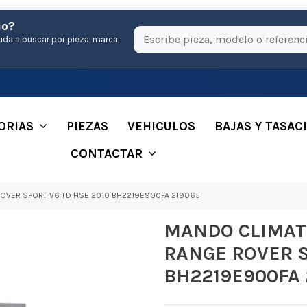
io?
uda a buscar por pieza, marca,
ORIAS
PIEZAS
VEHICULOS
BAJAS Y TASAC
CONTACTAR
OVER SPORT V6 TD HSE 2010 BH2219E900FA 219065
MANDO CLIMAT
RANGE ROVER S
BH2219E900FA 