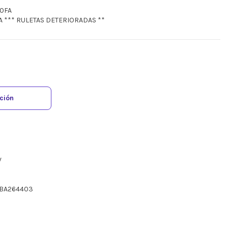
00FA
A *** RULETAS DETERIORADAS **
ación
V
3BA264403