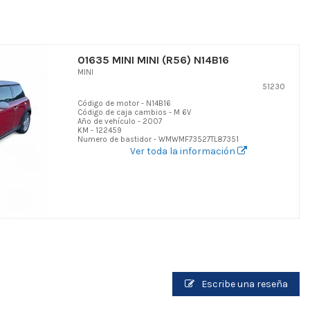
01635 MINI MINI (R56) N14B16
MINI
51230
Código de motor - N14B16
Código de caja cambios - M 6V
Año de vehículo - 2007
KM - 122459
Numero de bastidor - WMWMF73527TL87351
Ver toda la información
Escribe una reseña