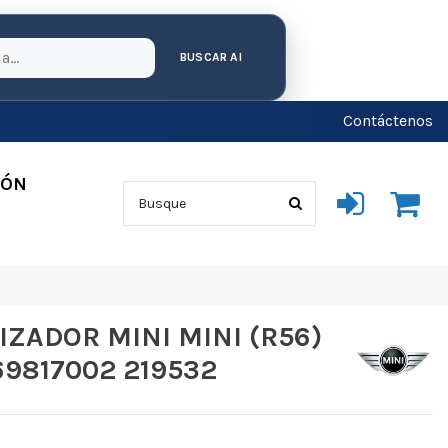
BUSCAR AI
Contáctenos
IÓN
ZADOR MINI MINI (R56)
69817002 219532