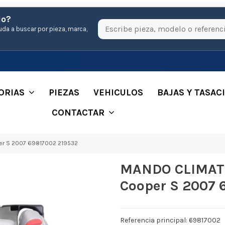
io?
uda a buscar por pieza, marca,
ORIAS
PIEZAS
VEHICULOS
BAJAS Y TASAC
CONTACTAR
er S 2007 69817002 219532
MANDO CLIMATI
Cooper S 2007 
Referencia principal: 69817002