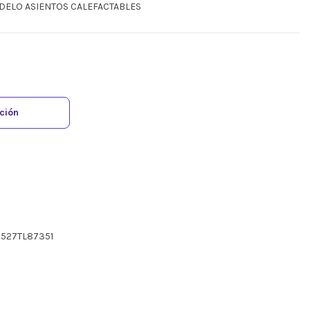
ODELO ASIENTOS CALEFACTABLES
ación
527TL87351