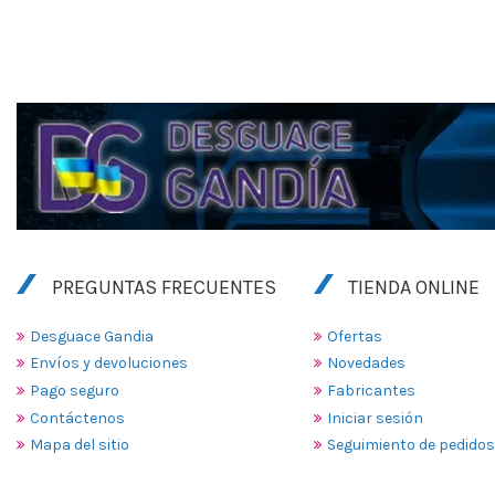
PREGUNTAS FRECUENTES
TIENDA ONLINE
Desguace Gandia
Ofertas
Envíos y devoluciones
Novedades
Pago seguro
Fabricantes
Contáctenos
Iniciar sesión
Mapa del sitio
Seguimiento de pedidos