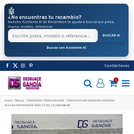
🤖
¿No encuentras tu recambio?
Nuestro Asistente AI de Recambios te ayuda a buscar por pieza,
marca, modelo, referencia.
BUSCAR AI
Buscar con Asistente AI
Contáctenos
0
Inicio
Pіezas
DIRECCION / TRANSMISION
TRANSMISION TRASERA DERECHA
NISSAN PATHFINDER (R51) 2.5 dCi LE 2005 186716