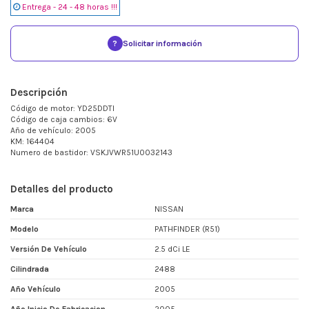
Entrega - 24 - 48 horas !!!
?
Solicitar información
Descripción
Código de motor: YD25DDTI
Código de caja cambios: 6V
Año de vehículo: 2005
KM: 164404
Numero de bastidor: VSKJVWR51U0032143
Detalles del producto
Marca
NISSAN
Modelo
PATHFINDER (R51)
Versión De Vehículo
2.5 dCi LE
Cilindrada
2488
Año Vehículo
2005