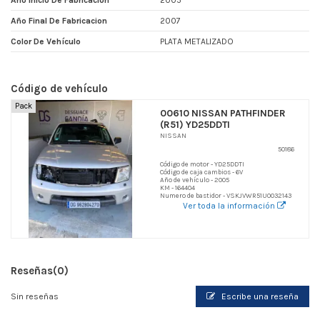
Año Inicio De Fabricacion
2005
Año Final De Fabricacion
2007
Color De Vehículo
PLATA METALIZADO
Código de vehículo
Pack
00610 NISSAN PATHFINDER
(R51) YD25DDTI
NISSAN
50186
Código de motor - YD25DDTI
Código de caja cambios - 6V
Año de vehículo - 2005
KM - 164404
Numero de bastidor - VSKJVWR51U0032143
Ver toda la información
Reseñas
(0)
Sin reseñas
Escribe una reseña