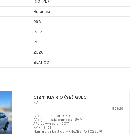
RIO (YB)
Business
998
2017
2018
2020
BLANCO
01241 KIA RIO (YB) G3LC
KIA
50829
Código de motor - G3LC
Código de caja cambios - 5V M
Año de vehículo - 2017
KM - 116459
Numero de bastidor - KNADB511AH6023576