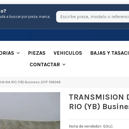
io?
uda a buscar por pieza, marca,
ORIAS
PIEZAS
VEHICULOS
BAJAS Y TASAC
CONTACTAR
 KIA RIO (YB) Business 2017 198346
TRANSMISION 
RIO (YB) Busine
Nota de vendedor: G3LC