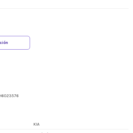
ación
AH6023576
KIA