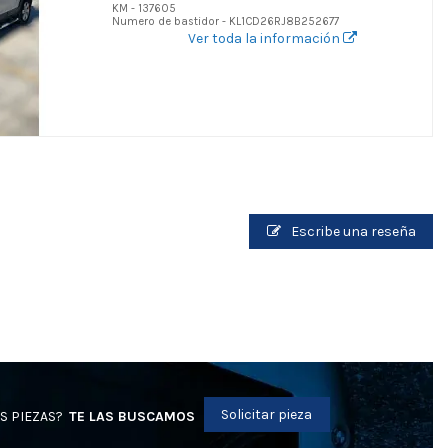
KM - 137605
Numero de bastidor - KL1CD26RJ8B252677
Ver toda la información
Escribe una reseña
Solicitar pieza
S PIEZAS?
TE LAS BUSCAMOS