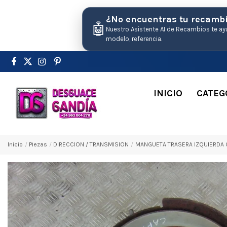
¿No encuentras tu recamb
🤖
Nuestro Asistente AI de Recambios te ay
modelo, referencia.
INICIO
CATEG
Inicio
Pіezas
DIRECCION / TRANSMISION
MANGUETA TRASERA IZQUIERDA C