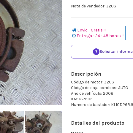
Nota de vendedor: Z20S
Envio - Gratis !!!
Entrega - 24 - 48 horas !!!
?
Solicitar inform
Descripción
Código de motor: Z20S
Código de caja cambios: AUTO
Año de vehículo: 2008
KM: 137605
Numero de bastidor: KL1CD26R
Detalles del producto