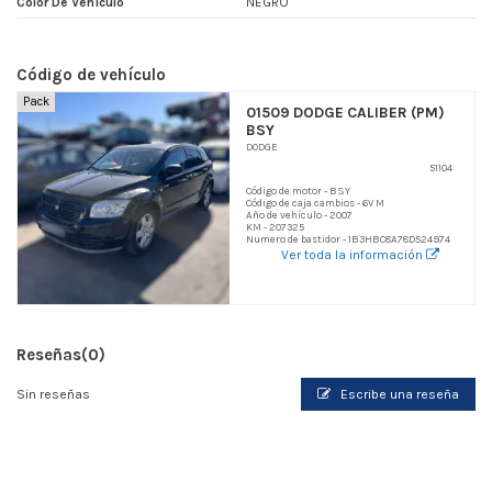
Color De Vehículo
NEGRO
Código de vehículo
Pack
01509 DODGE CALIBER (PM)
BSY
DODGE
51104
Código de motor - BSY
Código de caja cambios - 6V M
Año de vehículo - 2007
KM - 207325
Numero de bastidor - 1B3HBC8A78D524974
Ver toda la información
Reseñas
(0)
Sin reseñas
Escribe una reseña